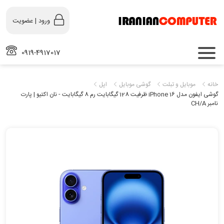
ورود | عضویت
0919-4917017
خانه
موبایل و تبلت
گوشی موبایل
اپل
گوشی ایفون مدل iPhone 16 ظرفیت 128 گیگابایت رم 8 گیگابایت - نان اکتیو | پارت
نامبر CH/A